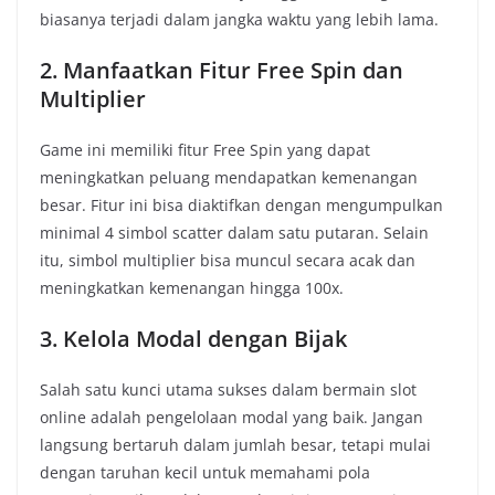
biasanya terjadi dalam jangka waktu yang lebih lama.
2. Manfaatkan Fitur Free Spin dan
Multiplier
Game ini memiliki fitur Free Spin yang dapat
meningkatkan peluang mendapatkan kemenangan
besar. Fitur ini bisa diaktifkan dengan mengumpulkan
minimal 4 simbol scatter dalam satu putaran. Selain
itu, simbol multiplier bisa muncul secara acak dan
meningkatkan kemenangan hingga 100x.
3. Kelola Modal dengan Bijak
Salah satu kunci utama sukses dalam bermain slot
online adalah pengelolaan modal yang baik. Jangan
langsung bertaruh dalam jumlah besar, tetapi mulai
dengan taruhan kecil untuk memahami pola