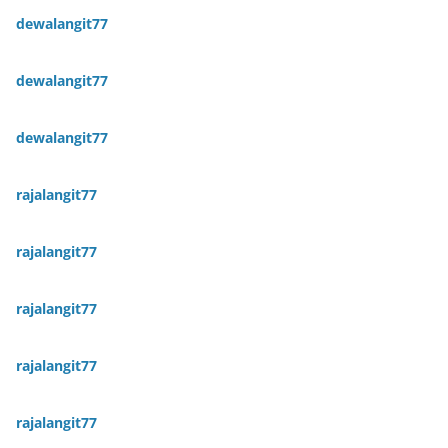
dewalangit77
dewalangit77
dewalangit77
rajalangit77
rajalangit77
rajalangit77
rajalangit77
rajalangit77