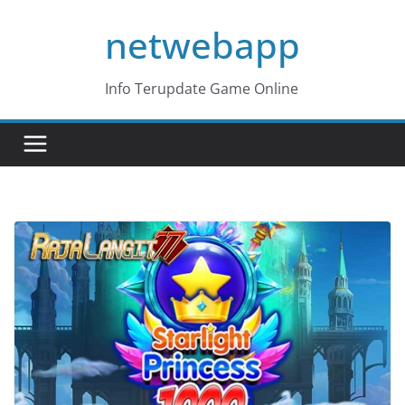
Skip
netwebapp
to
content
Info Terupdate Game Online