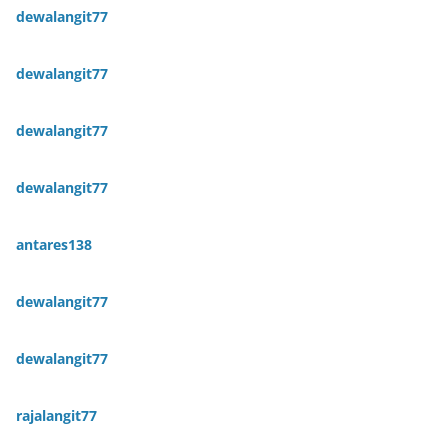
dewalangit77
dewalangit77
dewalangit77
dewalangit77
antares138
dewalangit77
dewalangit77
rajalangit77