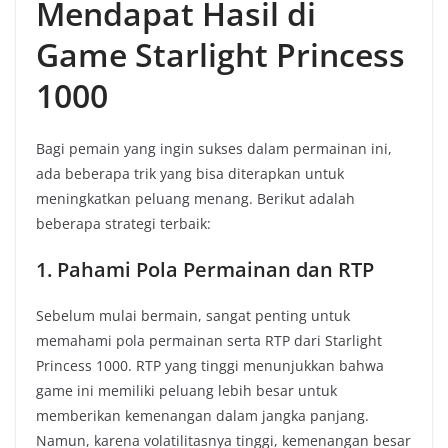
Mendapat Hasil di
Game Starlight Princess
1000
Bagi pemain yang ingin sukses dalam permainan ini,
ada beberapa trik yang bisa diterapkan untuk
meningkatkan peluang menang. Berikut adalah
beberapa strategi terbaik:
1. Pahami Pola Permainan dan RTP
Sebelum mulai bermain, sangat penting untuk
memahami pola permainan serta RTP dari Starlight
Princess 1000. RTP yang tinggi menunjukkan bahwa
game ini memiliki peluang lebih besar untuk
memberikan kemenangan dalam jangka panjang.
Namun, karena volatilitasnya tinggi, kemenangan besar