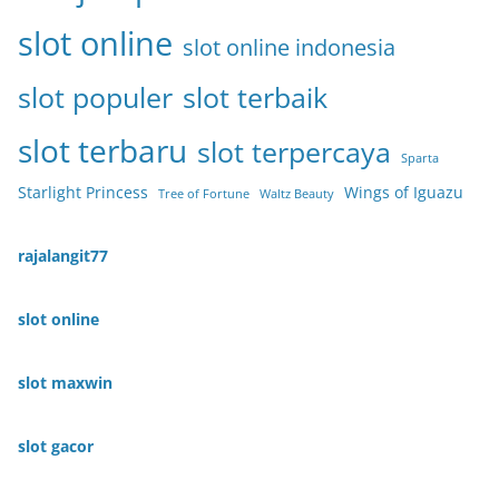
slot online
slot online indonesia
slot populer
slot terbaik
slot terbaru
slot terpercaya
Sparta
Starlight Princess
Wings of Iguazu
Tree of Fortune
Waltz Beauty
rajalangit77
slot online
slot maxwin
slot gacor