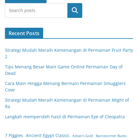
Search
Recent Posts
Strategi Mudah Meraih Kemenangan di Permainan Fruit Party
2
Tips Menang Besar Main Game Online Permainan Day of
Dead
Cara Main Hingga Menang Bermain Permainan Smugglers
Cove
Strategi Mudah Meraih Kemenangan di Permainan Might of
Ra
Langkah memperoleh hasil di Permainan Eye of Cleopatra
7 Piggies
Ancient Egypt Classic
Aztlan's Gold
Barnstormer Bucks