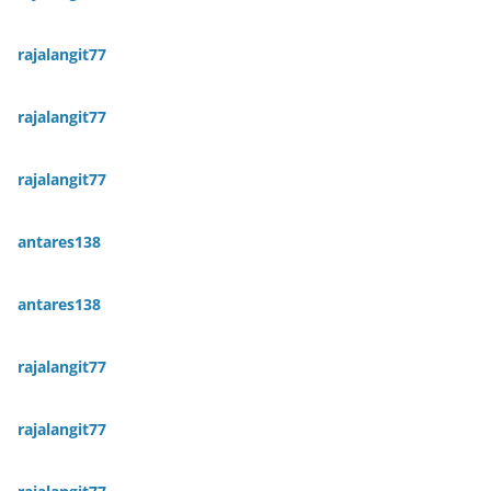
rajalangit77
rajalangit77
rajalangit77
antares138
antares138
rajalangit77
rajalangit77