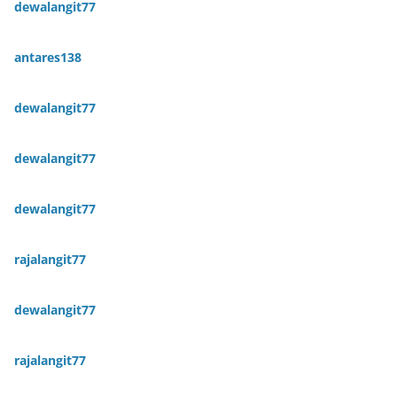
dewalangit77
antares138
dewalangit77
dewalangit77
dewalangit77
rajalangit77
dewalangit77
rajalangit77