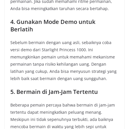
permainan. Jika sudah memahami ritme permainan,
Anda bisa meningkatkan taruhan secara bertahap.
4. Gunakan Mode Demo untuk
Berlatih
Sebelum bermain dengan uang asli, sebaiknya coba
versi demo dari Starlight Princess 1000. Ini
memungkinkan pemain untuk memahami mekanisme
permainan tanpa risiko kehilangan uang. Dengan
latihan yang cukup, Anda bisa menyusun strategi yang
lebih baik saat bermain dengan uang sungguhan.
5. Bermain di Jam-Jam Tertentu
Beberapa pemain percaya bahwa bermain di jam-jam
tertentu dapat meningkatkan peluang menang.
Meskipun ini tidak sepenuhnya terbukti, ada baiknya
mencoba bermain di waktu yang lebih sepi untuk