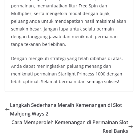
permainan, memanfaatkan fitur Free Spin dan
Multiplier, serta mengelola modal dengan bijak,
peluang Anda untuk mendapatkan hasil maksimal akan
semakin besar. Jangan lupa untuk selalu bermain
dengan tanggung jawab dan menikmati permainan
tanpa tekanan berlebihan.
Dengan mengikuti strategi yang telah dibahas di atas,
Anda dapat meningkatkan peluang menang dan
menikmati permainan Starlight Princess 1000 dengan
lebih optimal. Selamat bermain dan semoga sukses!
Langkah Sederhana Meraih Kemenangan di Slot
Mahjong Ways 2
Cara Memperoleh Kemenangan di Permainan Slot
Reel Banks