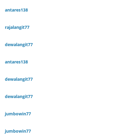
antares138
rajalangit77
dewalangit77
antares138
dewalangit77
dewalangit77
jumbowin77
jumbowin77