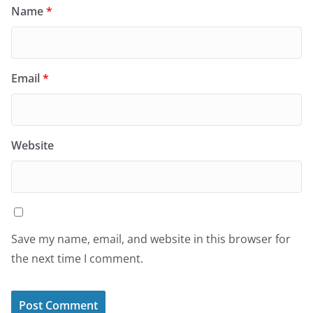
Name
*
Email
*
Website
Save my name, email, and website in this browser for
the next time I comment.