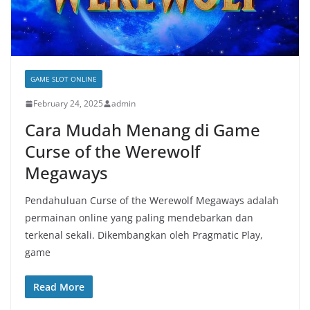
GAME SLOT ONLINE
February 24, 2025
admin
Cara Mudah Menang di Game
Curse of the Werewolf
Megaways
Pendahuluan Curse of the Werewolf Megaways adalah
permainan online yang paling mendebarkan dan
terkenal sekali. Dikembangkan oleh Pragmatic Play,
game
Read More