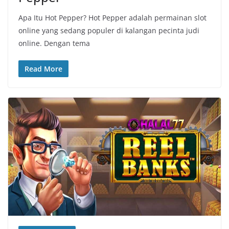
Apa Itu Hot Pepper? Hot Pepper adalah permainan slot
online yang sedang populer di kalangan pecinta judi
online. Dengan tema
Read More