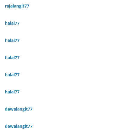
rajalangit77
halal77
halal77
halal77
halal77
halal77
dewalangit77
dewalangit77