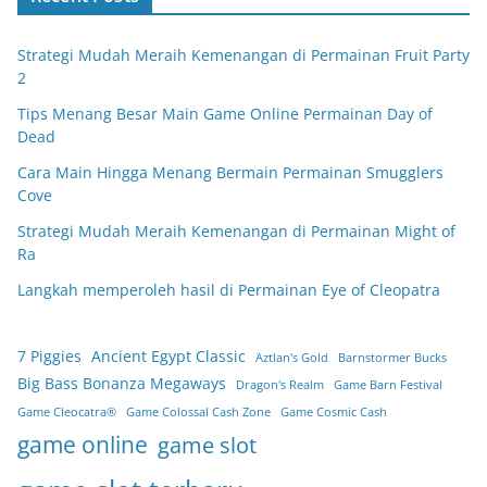
Strategi Mudah Meraih Kemenangan di Permainan Fruit Party
2
Tips Menang Besar Main Game Online Permainan Day of
Dead
Cara Main Hingga Menang Bermain Permainan Smugglers
Cove
Strategi Mudah Meraih Kemenangan di Permainan Might of
Ra
Langkah memperoleh hasil di Permainan Eye of Cleopatra
7 Piggies
Ancient Egypt Classic
Aztlan's Gold
Barnstormer Bucks
Big Bass Bonanza Megaways
Dragon's Realm
Game Barn Festival
Game Cleocatra®
Game Colossal Cash Zone
Game Cosmic Cash
game online
game slot