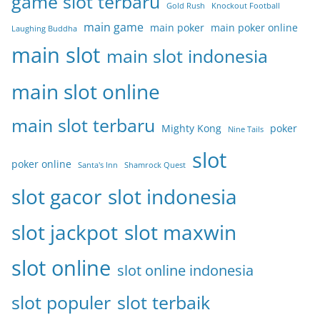
game slot terbaru
Gold Rush
Knockout Football
main game
main poker
main poker online
Laughing Buddha
main slot
main slot indonesia
main slot online
main slot terbaru
Mighty Kong
poker
Nine Tails
slot
poker online
Santa's Inn
Shamrock Quest
slot gacor
slot indonesia
slot jackpot
slot maxwin
slot online
slot online indonesia
slot populer
slot terbaik