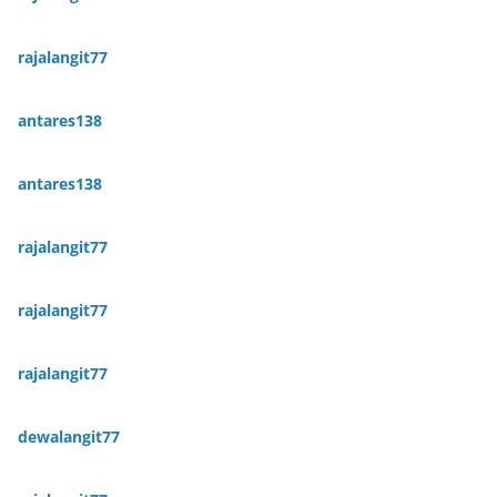
rajalangit77
antares138
antares138
rajalangit77
rajalangit77
rajalangit77
dewalangit77