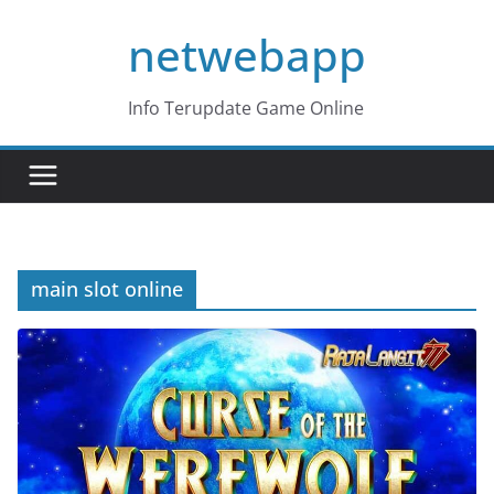
Skip
netwebapp
to
content
Info Terupdate Game Online
main slot online