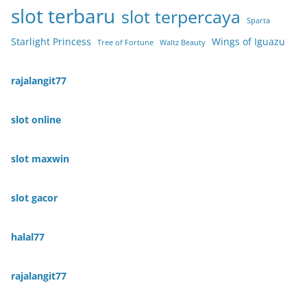
slot terbaru
slot terpercaya
Sparta
Starlight Princess
Wings of Iguazu
Tree of Fortune
Waltz Beauty
rajalangit77
slot online
slot maxwin
slot gacor
halal77
rajalangit77