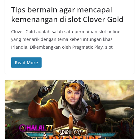
Tips bermain agar mencapai
kemenangan di slot Clover Gold
Clover Gold adalah salah satu permainan slot online
yang menarik dengan tema keberuntungan khas
Irlandia. Dikembangkan oleh Pragmatic Play, slot
Read More