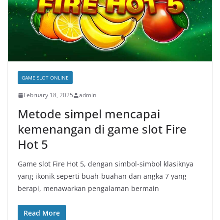
GAME SLOT ONLINE
February 18, 2025
admin
Metode simpel mencapai
kemenangan di game slot Fire
Hot 5
Game slot Fire Hot 5, dengan simbol-simbol klasiknya
yang ikonik seperti buah-buahan dan angka 7 yang
berapi, menawarkan pengalaman bermain
Read More