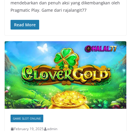
mendebarkan dan penuh aksi yang dikembangkan oleh
Pragmatic Play. Game dari rajalangit77
Read More
GAME SLOT ONLINE
February 19, 2025
admin