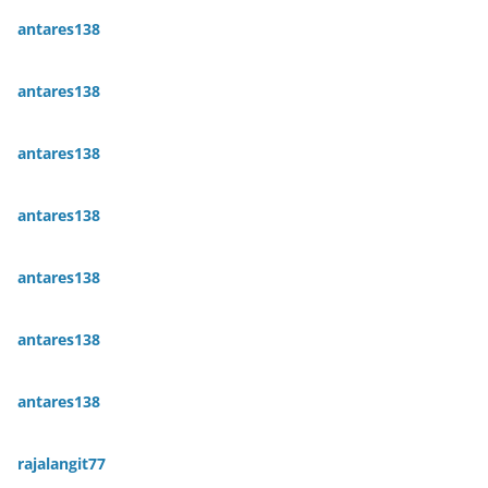
antares138
antares138
antares138
antares138
antares138
antares138
antares138
rajalangit77