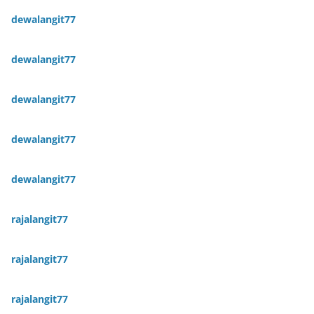
dewalangit77
dewalangit77
dewalangit77
dewalangit77
dewalangit77
rajalangit77
rajalangit77
rajalangit77