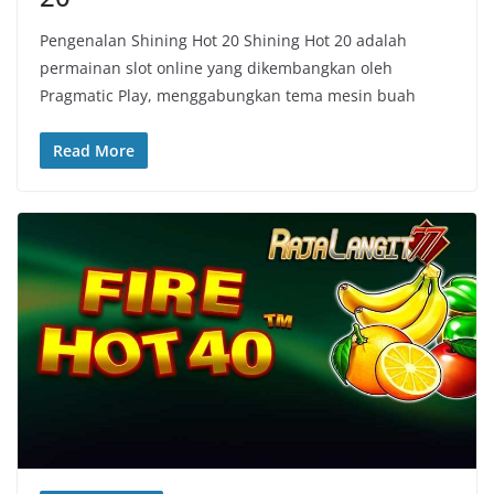
Pengenalan Shining Hot 20 Shining Hot 20 adalah
permainan slot online yang dikembangkan oleh
Pragmatic Play, menggabungkan tema mesin buah
Read More