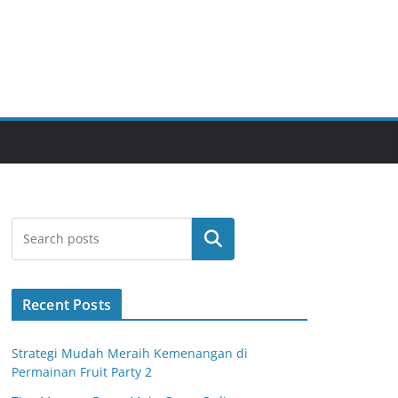
Search
Recent Posts
Strategi Mudah Meraih Kemenangan di
Permainan Fruit Party 2