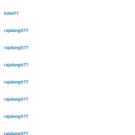
halal77
rajalangit77
rajalangit77
rajalangit77
rajalangit77
rajalangit77
rajalangit77
rajalangit77