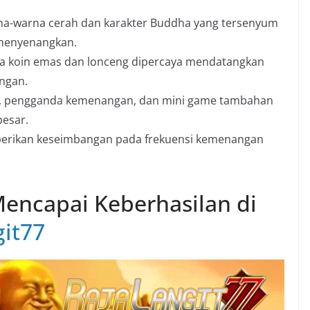
na-warna cerah dan karakter Buddha yang tersenyum
 menyenangkan.
ya koin emas dan lonceng dipercaya mendatangkan
ngan.
ins, pengganda kemenangan, dan mini game tambahan
esar.
mberikan keseimbangan pada frekuensi kemenangan
encapai Keberhasilan di
git77