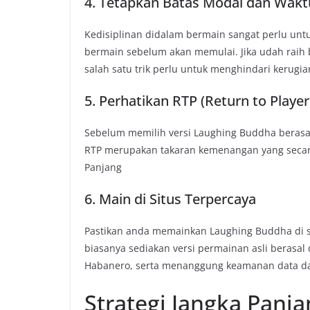
4. Tetapkan Batas Modal dan Wak
Kedisiplinan didalam bermain sangat perlu untu
bermain sebelum akan memulai. Jika udah raih b
salah satu trik perlu untuk menghindari keru
5. Perhatikan RTP (Return to Player
Sebelum memilih versi Laughing Buddha berasal 
RTP merupakan takaran kemenangan yang secara
Panjang
6. Main di Situs Terpercaya
Pastikan anda memainkan Laughing Buddha di situ
biasanya sediakan versi permainan asli berasal 
Habanero, serta menanggung keamanan data da
Strategi Jangka Panj