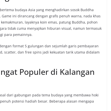
e bertema budaya Asia yang menghadirkan sosok Buddha
 Game ini dirancang dengan grafis penuh warna, nada khas
n kemakmuran, layaknya koin emas, patung Buddha, pohon
-gara tidak cuma menyajikan hiburan visual, namun termasuk
i para pemainnya.
 dengan format 5 gulungan dan sejumlah garis pembayaran
ld, scatter, dan free spins jadi kekuatan tarik utama didalam
ngat Populer di Kalangan
erasal dari gabungan pada tema budaya yang membawa hoki
enuh potensi hadiah besar. Beberapa alasan mengapa