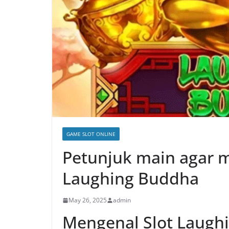
GAME SLOT ONLINE
Petunjuk main agar m
Laughing Buddha
May 26, 2025
admin
Mengenal Slot Laugh