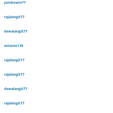
jumbowin77
rajalangit77
dewalangit77
antares138
rajalangit77
rajalangit77
dewalangit77
rajalangit77