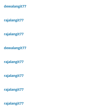
dewalangit77
rajalangit77
rajalangit77
dewalangit77
rajalangit77
rajalangit77
rajalangit77
rajalangit77