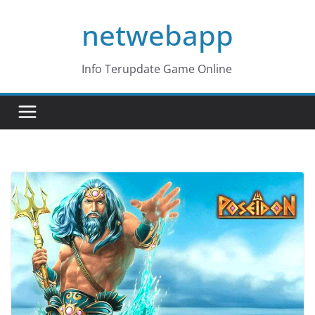
Skip
netwebapp
to
content
Info Terupdate Game Online