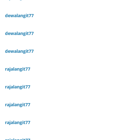
dewalangit77
dewalangit77
dewalangit77
rajalangit77
rajalangit77
rajalangit77
rajalangit77