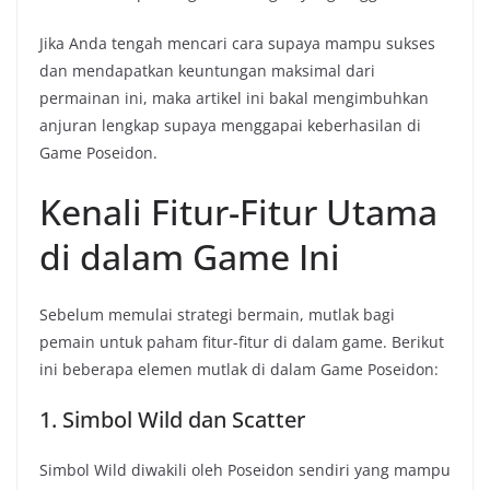
Jika Anda tengah mencari cara supaya mampu sukses
dan mendapatkan keuntungan maksimal dari
permainan ini, maka artikel ini bakal mengimbuhkan
anjuran lengkap supaya menggapai keberhasilan di
Game Poseidon.
Kenali Fitur-Fitur Utama
di dalam Game Ini
Sebelum memulai strategi bermain, mutlak bagi
pemain untuk paham fitur-fitur di dalam game. Berikut
ini beberapa elemen mutlak di dalam Game Poseidon:
1. Simbol Wild dan Scatter
Simbol Wild diwakili oleh Poseidon sendiri yang mampu