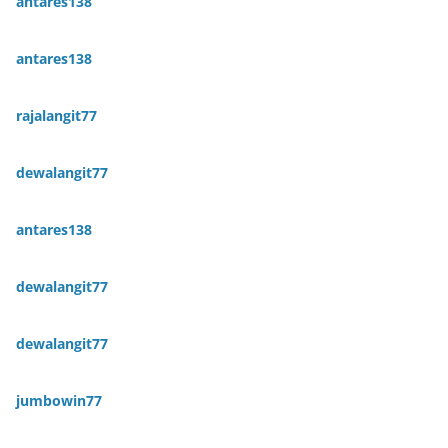
antares138
antares138
rajalangit77
dewalangit77
antares138
dewalangit77
dewalangit77
jumbowin77