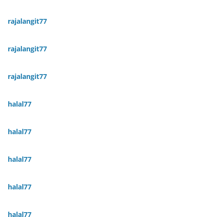
rajalangit77
rajalangit77
rajalangit77
halal77
halal77
halal77
halal77
halal77