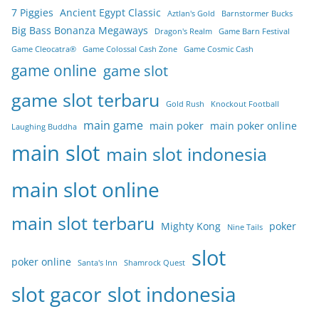
7 Piggies
Ancient Egypt Classic
Aztlan's Gold
Barnstormer Bucks
Big Bass Bonanza Megaways
Dragon's Realm
Game Barn Festival
Game Cleocatra®
Game Colossal Cash Zone
Game Cosmic Cash
game online
game slot
game slot terbaru
Gold Rush
Knockout Football
main game
main poker
main poker online
Laughing Buddha
main slot
main slot indonesia
main slot online
main slot terbaru
Mighty Kong
poker
Nine Tails
slot
poker online
Santa's Inn
Shamrock Quest
slot gacor
slot indonesia