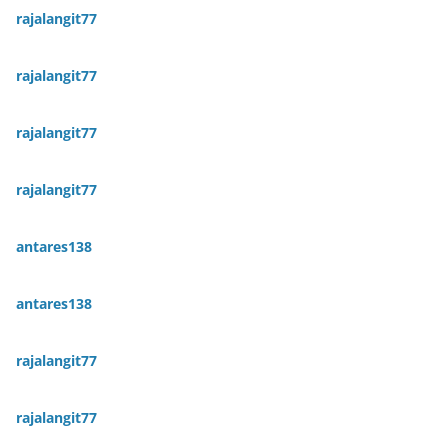
rajalangit77
rajalangit77
rajalangit77
rajalangit77
antares138
antares138
rajalangit77
rajalangit77