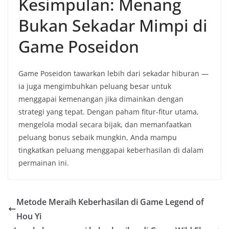
Kesimpulan: Menang
Bukan Sekadar Mimpi di
Game Poseidon
Game Poseidon tawarkan lebih dari sekadar hiburan —
ia juga mengimbuhkan peluang besar untuk
menggapai kemenangan jika dimainkan dengan
strategi yang tepat. Dengan paham fitur-fitur utama,
mengelola modal secara bijak, dan memanfaatkan
peluang bonus sebaik mungkin, Anda mampu
tingkatkan peluang menggapai keberhasilan di dalam
permainan ini.
Metode Meraih Keberhasilan di Game Legend of
Hou Yi