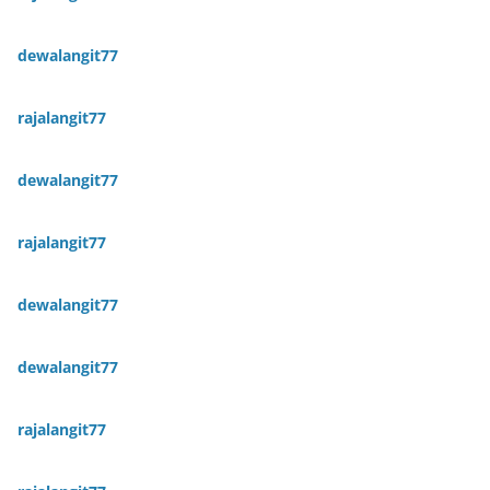
dewalangit77
rajalangit77
dewalangit77
rajalangit77
dewalangit77
dewalangit77
rajalangit77