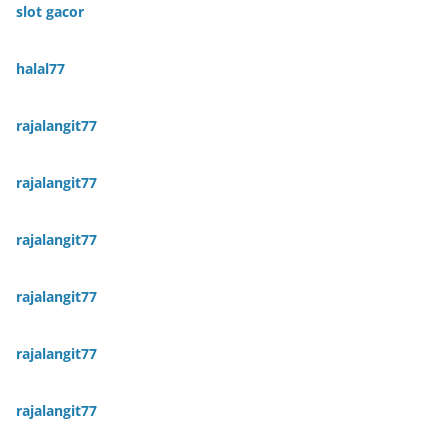
slot gacor
halal77
rajalangit77
rajalangit77
rajalangit77
rajalangit77
rajalangit77
rajalangit77