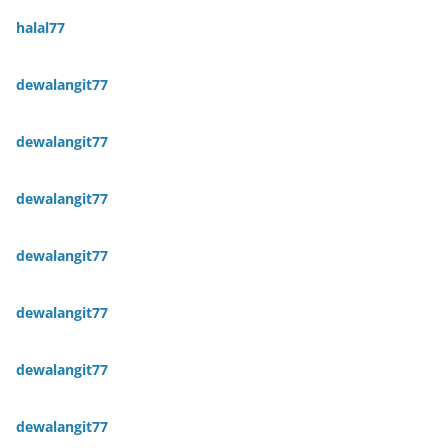
halal77
dewalangit77
dewalangit77
dewalangit77
dewalangit77
dewalangit77
dewalangit77
dewalangit77