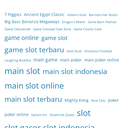
7 Piggies
Ancient Egypt Classic
Aztlan's Gold
Barnstormer Bucks
Big Bass Bonanza Megaways
Dragon's Realm
Game Barn Festival
Game Cleocatra®
Game Colossal Cash Zone
Game Cosmic Cash
game online
game slot
game slot terbaru
Gold Rush
Knockout Football
main game
main poker
main poker online
Laughing Buddha
main slot
main slot indonesia
main slot online
main slot terbaru
Mighty Kong
poker
Nine Tails
slot
poker online
Santa's Inn
Shamrock Quest
slot gacor
slot indonesia