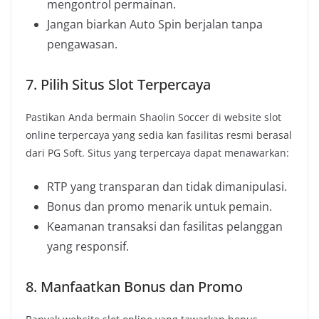
mengontrol permainan.
Jangan biarkan Auto Spin berjalan tanpa
pengawasan.
7. Pilih Situs Slot Terpercaya
Pastikan Anda bermain Shaolin Soccer di website slot
online terpercaya yang sedia kan fasilitas resmi berasal
dari PG Soft. Situs yang terpercaya dapat menawarkan:
RTP yang transparan dan tidak dimanipulasi.
Bonus dan promo menarik untuk pemain.
Keamanan transaksi dan fasilitas pelanggan
yang responsif.
8. Manfaatkan Bonus dan Promo