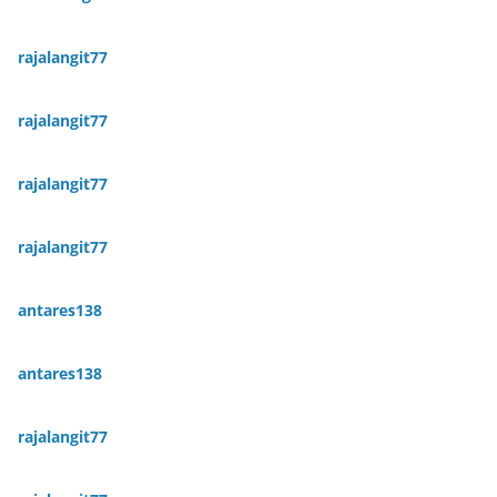
rajalangit77
rajalangit77
rajalangit77
rajalangit77
antares138
antares138
rajalangit77