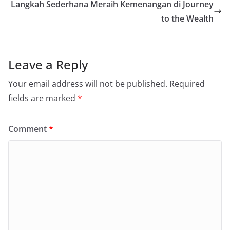
Langkah Sederhana Meraih Kemenangan di Journey
to the Wealth
Leave a Reply
Your email address will not be published.
Required
fields are marked
*
Comment
*