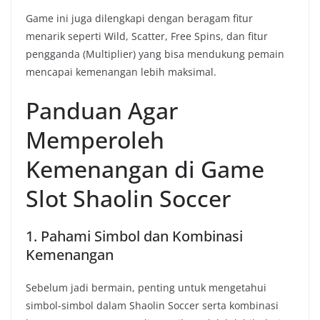
Game ini juga dilengkapi dengan beragam fitur
menarik seperti Wild, Scatter, Free Spins, dan fitur
pengganda (Multiplier) yang bisa mendukung pemain
mencapai kemenangan lebih maksimal.
Panduan Agar
Memperoleh
Kemenangan di Game
Slot Shaolin Soccer
1. Pahami Simbol dan Kombinasi
Kemenangan
Sebelum jadi bermain, penting untuk mengetahui
simbol-simbol dalam Shaolin Soccer serta kombinasi