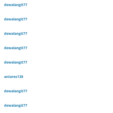
dewalangit77
dewalangit77
dewalangit77
dewalangit77
dewalangit77
antares138
dewalangit77
dewalangit77