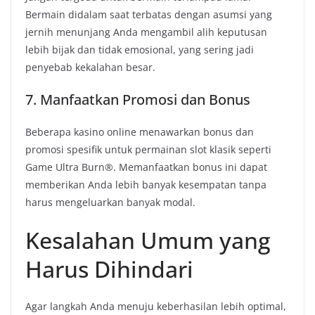
Bermain didalam saat terbatas dengan asumsi yang
jernih menunjang Anda mengambil alih keputusan
lebih bijak dan tidak emosional, yang sering jadi
penyebab kekalahan besar.
7. Manfaatkan Promosi dan Bonus
Beberapa kasino online menawarkan bonus dan
promosi spesifik untuk permainan slot klasik seperti
Game Ultra Burn®. Memanfaatkan bonus ini dapat
memberikan Anda lebih banyak kesempatan tanpa
harus mengeluarkan banyak modal.
Kesalahan Umum yang
Harus Dihindari
Agar langkah Anda menuju keberhasilan lebih optimal,