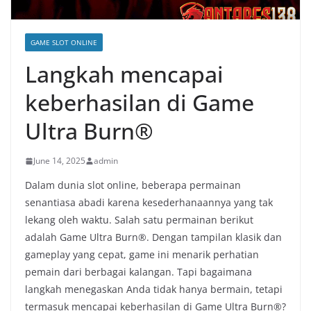
GAME SLOT ONLINE
Langkah mencapai
keberhasilan di Game
Ultra Burn®
June 14, 2025
admin
Dalam dunia slot online, beberapa permainan
senantiasa abadi karena kesederhanaannya yang tak
lekang oleh waktu. Salah satu permainan berikut
adalah Game Ultra Burn®. Dengan tampilan klasik dan
gameplay yang cepat, game ini menarik perhatian
pemain dari berbagai kalangan. Tapi bagaimana
langkah menegaskan Anda tidak hanya bermain, tetapi
termasuk mencapai keberhasilan di Game Ultra Burn®?