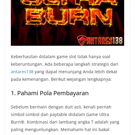
Keberhasilan didalam game slot tidak hanya soal
keberuntungan. Ada beberapa langkah strategis dari
antares138
yang dapat menunjang Anda lebih dekat
pada kemenangan. Berikut wejangan lengkapnya:
1. Pahami Pola Pembayaran
Sebelum bermain dengan duit asli, kenali pernah
simbol-simbol dan paytable didalam Game Ultra
Burn®. Kombinasi dari lambang angka 7 adalah yang
paling menguntungkan. Memahami hal ini bakal