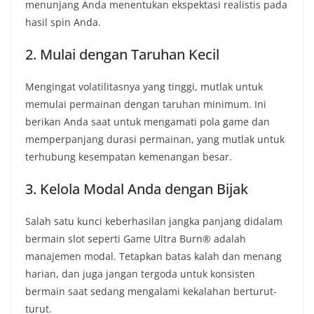
menunjang Anda menentukan ekspektasi realistis pada
hasil spin Anda.
2. Mulai dengan Taruhan Kecil
Mengingat volatilitasnya yang tinggi, mutlak untuk
memulai permainan dengan taruhan minimum. Ini
berikan Anda saat untuk mengamati pola game dan
memperpanjang durasi permainan, yang mutlak untuk
terhubung kesempatan kemenangan besar.
3. Kelola Modal Anda dengan Bijak
Salah satu kunci keberhasilan jangka panjang didalam
bermain slot seperti Game Ultra Burn® adalah
manajemen modal. Tetapkan batas kalah dan menang
harian, dan juga jangan tergoda untuk konsisten
bermain saat sedang mengalami kekalahan berturut-
turut.