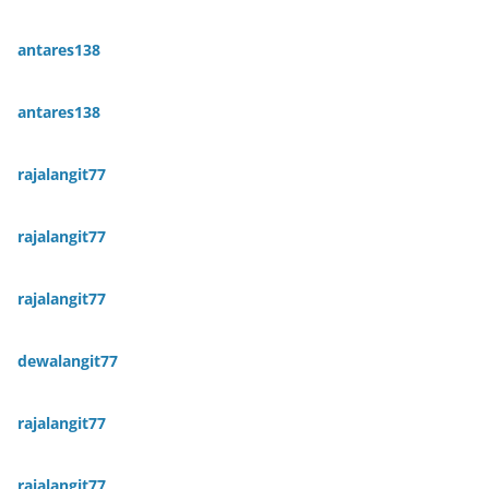
antares138
antares138
rajalangit77
rajalangit77
rajalangit77
dewalangit77
rajalangit77
rajalangit77