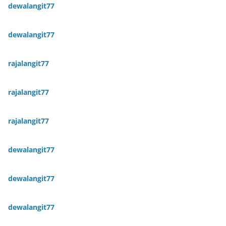
dewalangit77
dewalangit77
rajalangit77
rajalangit77
rajalangit77
dewalangit77
dewalangit77
dewalangit77