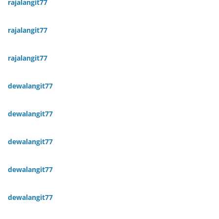
rajalangit77
rajalangit77
rajalangit77
dewalangit77
dewalangit77
dewalangit77
dewalangit77
dewalangit77