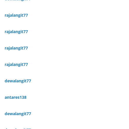
rajalangit77
rajalangit77
rajalangit77
rajalangit77
dewalangit77
antares138
dewalangit77