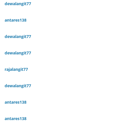
dewalangit77
antares138
dewalangit77
dewalangit77
rajalangit77
dewalangit77
antares138
antares138