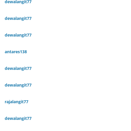
dewalangit77
dewalangit77
dewalangit77
antares138
dewalangit77
dewalangit77
rajalangit77
dewalangit77