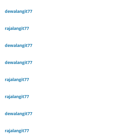
dewalangit77
rajalangit77
dewalangit77
dewalangit77
rajalangit77
rajalangit77
dewalangit77
rajalangit77