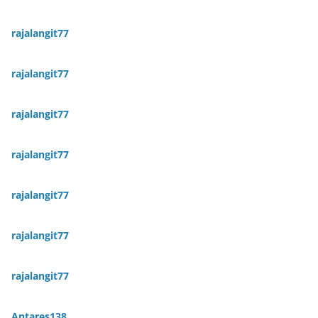
rajalangit77
rajalangit77
rajalangit77
rajalangit77
rajalangit77
rajalangit77
rajalangit77
Antares138