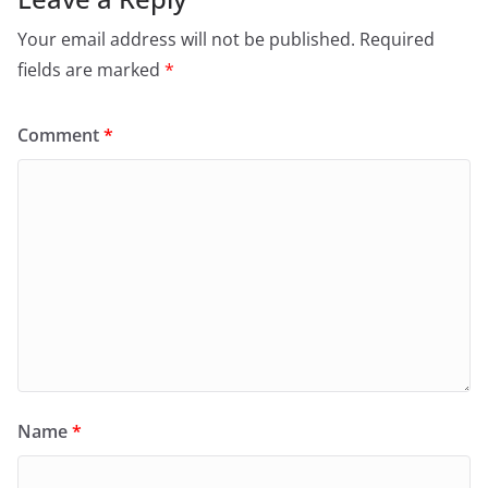
Your email address will not be published.
Required
fields are marked
*
Comment
*
Name
*