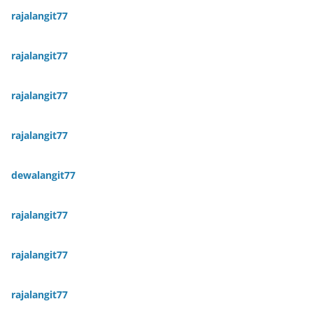
rajalangit77
rajalangit77
rajalangit77
rajalangit77
dewalangit77
rajalangit77
rajalangit77
rajalangit77