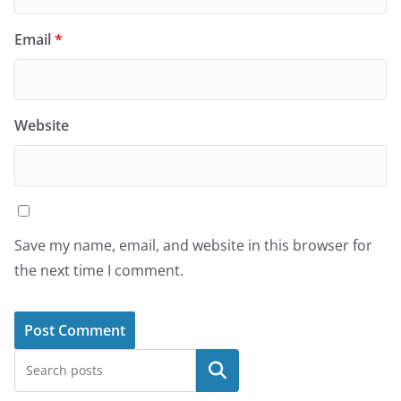
Email
*
Website
Save my name, email, and website in this browser for
the next time I comment.
Search