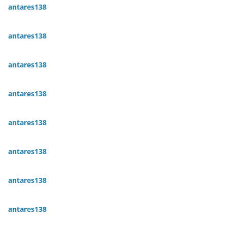
antares138
antares138
antares138
antares138
antares138
antares138
antares138
antares138