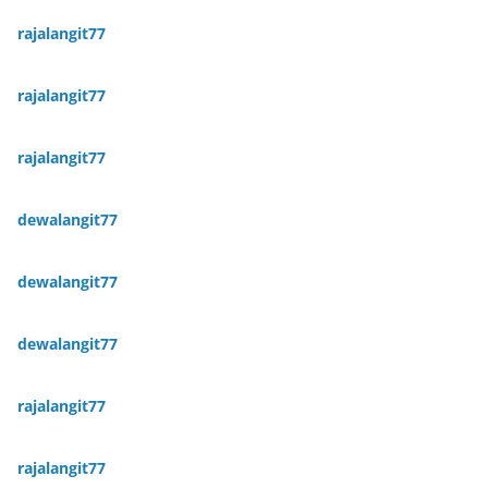
rajalangit77
rajalangit77
rajalangit77
dewalangit77
dewalangit77
dewalangit77
rajalangit77
rajalangit77