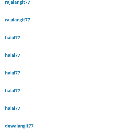
rajalangit77
rajalangit77
halal77
halal77
halal77
halal77
halal77
dewalangit77