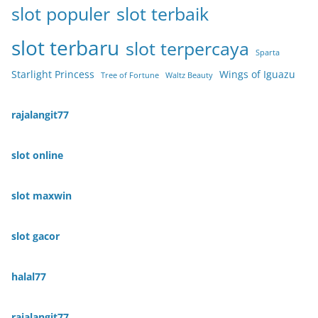
slot populer
slot terbaik
slot terbaru
slot terpercaya
Sparta
Starlight Princess
Wings of Iguazu
Tree of Fortune
Waltz Beauty
rajalangit77
slot online
slot maxwin
slot gacor
halal77
rajalangit77