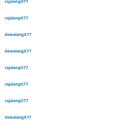
rajalangit77
rajalangit77
dewalangit77
dewalangit77
rajalangit77
rajalangit77
rajalangit77
dewalangit77