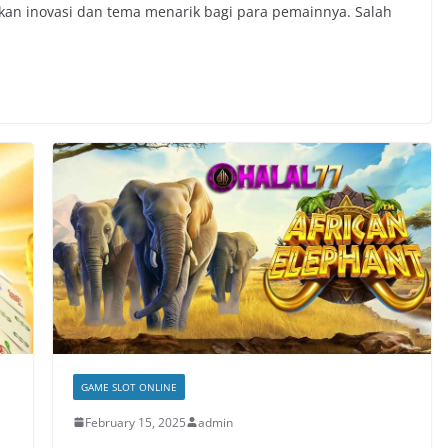
kan inovasi dan tema menarik bagi para pemainnya. Salah
GAME SLOT ONLINE
February 15, 2025
admin