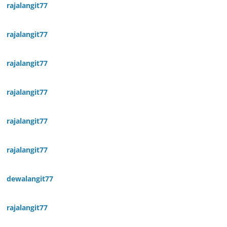
rajalangit77
rajalangit77
rajalangit77
rajalangit77
rajalangit77
rajalangit77
dewalangit77
rajalangit77