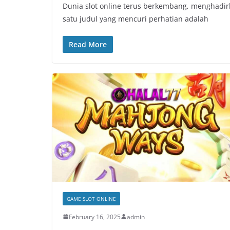
Dunia slot online terus berkembang, menghadir
satu judul yang mencuri perhatian adalah
Read More
GAME SLOT ONLINE
February 16, 2025
admin