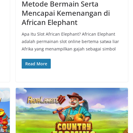
Metode Bermain Serta
Mencapai Kemenangan di
African Elephant
Apa Itu Slot African Elephant? African Elephant
adalah permainan slot online bertema satwa liar
Afrika yang menampilkan gajah sebagai simbol
Read More