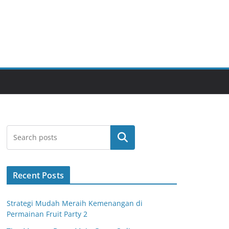
Search
Recent Posts
Strategi Mudah Meraih Kemenangan di
Permainan Fruit Party 2