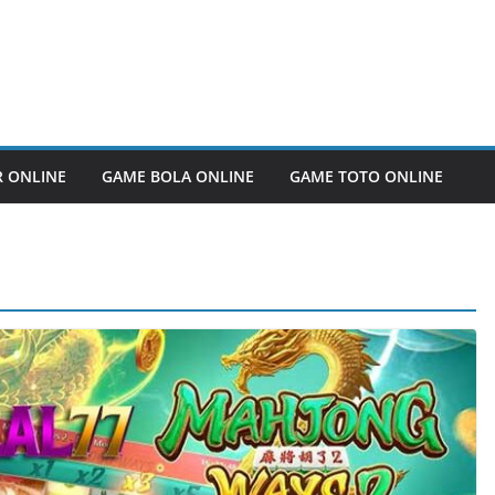
 ONLINE
GAME BOLA ONLINE
GAME TOTO ONLINE