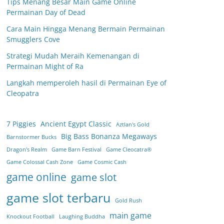
Tips Menang Besar Main Game Online
Permainan Day of Dead
Cara Main Hingga Menang Bermain Permainan
Smugglers Cove
Strategi Mudah Meraih Kemenangan di
Permainan Might of Ra
Langkah memperoleh hasil di Permainan Eye of
Cleopatra
7 Piggies
Ancient Egypt Classic
Aztlan's Gold
Big Bass Bonanza Megaways
Barnstormer Bucks
Dragon's Realm
Game Barn Festival
Game Cleocatra®
Game Colossal Cash Zone
Game Cosmic Cash
game online
game slot
game slot terbaru
Gold Rush
main game
Knockout Football
Laughing Buddha