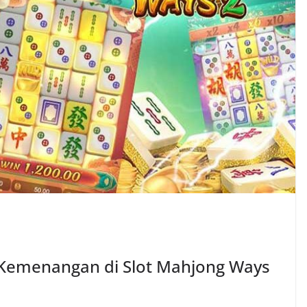
Kemenangan di Slot Mahjong Ways